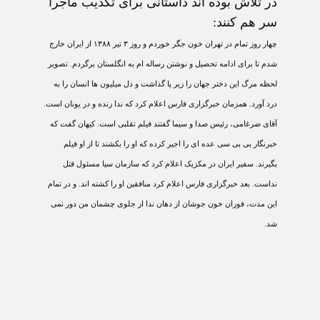
در تلاش بوده اند داستانی برای تکذیب ماجرا
سر هم کنند:
چهار روز تمام در تهران خون جگر خوردم و روز ۳ تیر ۱۳۸۸ از ایران خارج
شدم تا برای ادامه تحصیل و نوشتن رساله ام به انگلستان برگردم. تصویر
لحظه مرگ این دختر جهان را زیر پا گذاشت و دل میلیون ها انسان را به
درد آورد. همزمان خبرگزاری فارس اعلام کرد که ندا زنده و در یونان است.
آقای ضرغامی، رئیس صدا و سیما گفتند فیلم تقلبی است. کیهان گفت که
خبرنگار بی بی سی عده ای را اجیر کرده که او را بکشند تا از او فیلم
بگیرند. سفیر ایران در مکزیک اعلام کرد که سازمان سیا مسئول قتل
نداست. بعد خبرگزاری فارس اعلام کرد منافقین او را کشته اند. و در تمام
این مدت، فوران خون جوشان از دهان ندا از جلوی چشمان من دور نمی
شد.